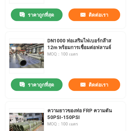
ราคาถูกที่สุด
ติดต่อเรา
ผลิตภัณฑ์
โบลท์ FRP
DN1000 ท่อเสริมไฟเบอร์กล๊าส
12m พร้อมการเชื่อมต่อฟลานจ์
หลอดใยแก้ว
MOQ：100 เมตร
FRP หน้าแปลน
ราคาถูกที่สุด
ติดต่อเรา
แฟลนจ์ GRP
หุ้น FRP
ความยาวของท่อ FRP ความดัน
50PSI-150PSI
MOQ：100 เมตร
ท่อระบายน้ำ GRP