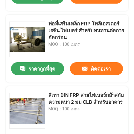
ท่อที่เสริมเหล็ก FRP โพลีเอสเตอร์
เรซิน ไฟเบอร์ สําหรับทนทานต่อการ
กัดกร่อน
MOQ：100 เมตร
ราคาถูกที่สุด
ติดต่อเรา
สีเทา DIN FRP สายไฟเบอร์กล๊าสกับ
ความหนา 2 มม CLB สําหรับอาคาร
MOQ：100 เมตร